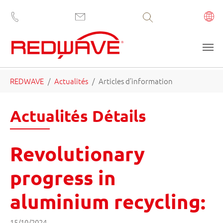
Volltextsuche
Aller au contenu principal
Vous êtes ici:
REDWAVE
Actualités
Articles d’information
Actualités Détails
Revolutionary
progress in
aluminium recycling:
15/10/2024