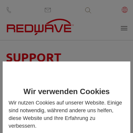
Volltextsuche
Zum Hauptinhalt springen
SUPPORT
We accompany you your
entire REDWAVE lifetime!
Wir verwenden Cookies
Wir nutzen Cookies auf unserer Website. Einige
Unser globales Expertenteam steht Ihnen rund um die Uhr
sind notwendig, während andere uns helfen,
zur Verfügung und sichert so Ihre Anlagen- und
Maschinenverfügbarkeit.
diese Website und Ihre Erfahrung zu
verbessern.