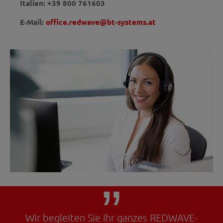
Italien: +39 800 761603
E-Mail:
office.redwave
@
bt-systems.at
Wir begleiten Sie Ihr ganzes REDWAVE-