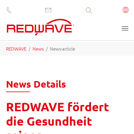
Volltextsuche
Saltar al contenido principal
Estás aquí:
REDWAVE
News
News-article
News Details
REDWAVE fördert
die Gesundheit