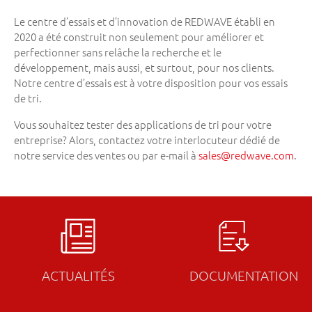
Le centre d’essais et d’innovation de REDWAVE établi en
2020 a été construit non seulement pour améliorer et
perfectionner sans relâche la recherche et le
développement, mais aussi, et surtout, pour nos clients.
Notre centre d’essais est à votre disposition pour vos essais
de tri.
Vous souhaitez tester des applications de tri pour votre
entreprise? Alors, contactez votre interlocuteur dédié de
notre service des ventes ou par e-mail à
sales
@
redwave.com
.
ACTUALITÉS
DOCUMENTATION