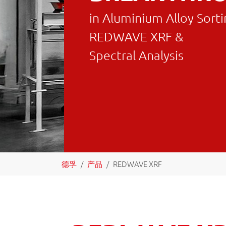
in Aluminium Alloy Sort
REDWAVE XRF &
Spectral Analysis
You are here:
德孚
产品
REDWAVE XRF