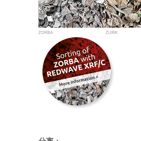
ZORBA
ZURIK
分离：