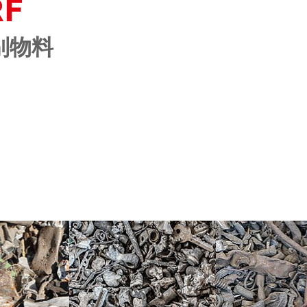
RF
别物料