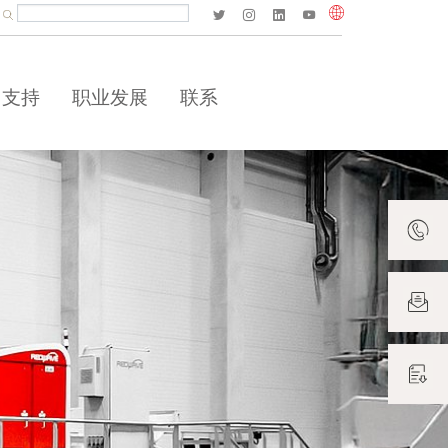
Volltextsuche
Website durchsuchen
Suchbegriff eingeben und mit Enter bestätigen.
支持
职业发展
联系