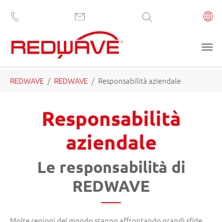
Volltextsuche
Skip to main content
You are here:
REDWAVE
REDWAVE
Responsabilità aziendale
Responsabilità
aziendale
Le responsabilità di
REDWAVE
Molte regioni del mondo stanno affrontando grandi sfide