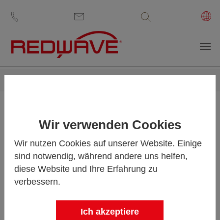
Volltextsuche
Zum Hauptinhalt springen
Sie sind hier:
REDWAVE
News
Events
Events
Wir verwenden Cookies
Wir nutzen Cookies auf unserer Website. Einige
sind notwendig, während andere uns helfen,
diese Website und Ihre Erfahrung zu
CARI 2026
verbessern.
8-10 June 2026
Ich akzeptiere
Gatineau, QC Canada