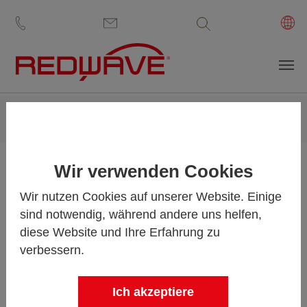
Volltextsuche
Zum Hauptinhalt springen
Sie sind hier:
REDWAVE
Lösungen
Abfallaufbereitung
IV Kompostierung
IV Kompostierung
Wir verwenden Cookies
Wir nutzen Cookies auf unserer Website. Einige
Kompostierungs- und
sind notwendig, während andere uns helfen,
biologische
diese Website und Ihre Erfahrung zu
verbessern.
Trocknungssysteme
Ich akzeptiere