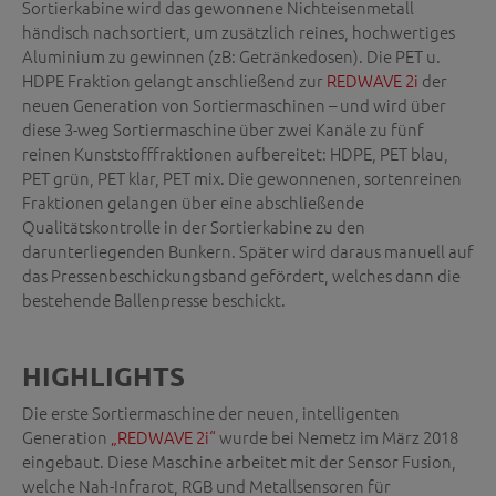
Sortierkabine wird das gewonnene Nichteisenmetall
händisch nachsortiert, um zusätzlich reines, hochwertiges
Aluminium zu gewinnen (zB: Getränkedosen). Die PET u.
HDPE Fraktion gelangt anschließend zur
REDWAVE 2i
der
neuen Generation von Sortiermaschinen – und wird über
diese 3-weg Sortiermaschine über zwei Kanäle zu fünf
reinen Kunststofffraktionen aufbereitet: HDPE, PET blau,
PET grün, PET klar, PET mix. Die gewonnenen, sortenreinen
Fraktionen gelangen über eine abschließende
Qualitätskontrolle in der Sortierkabine zu den
darunterliegenden Bunkern. Später wird daraus manuell auf
das Pressenbeschickungsband gefördert, welches dann die
bestehende Ballenpresse beschickt.
HIGHLIGHTS
Die erste Sortiermaschine der neuen, intelligenten
Generation
„REDWAVE 2i“
wurde bei Nemetz im März 2018
eingebaut. Diese Maschine arbeitet mit der Sensor Fusion,
welche Nah-Infrarot, RGB und Metallsensoren für