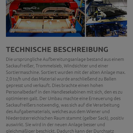
TECHNISCHE BESCHREIBUNG
Die ursprüngliche Aufbereitungsanlage bestand aus einem
Sackaufreißer, Trommelsieb, Windsichter und einer
Sortiermaschine. Sortiert wurden mit der alten Anlage max.
2,0 to/h und das Material wurde anschließend zu Ballen
gepresst und verkauft. Dies brachte einen hohen
Personalbedarf in den Handlesekabinen mit sich, den es zu
optimieren galt. Der Umbau machte eine Erneuerung des
Sackaufreißers notwendig, was sich auf die Verarbeitung
des Aufgabematerials, welches aus dem Wiener und
Niederösterreichischen Raum stammt (gelber Sack), positiv
auswirkt. Sie wird in der neuen Anlage besser und
gleichmäßiger beschickt. Dadurch kann der Durchsatz