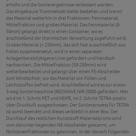
erhöht und die Sortierergebnisse verbessert werden.
Das eingebaute Trommelsieb bleibt bestehen und trennt
das Material weiterhin in drei Fraktionen: Feinmaterial,
Mittelfraktion und grobes Material. Das Feinmaterial (0-
50mm) gelangt direkt in einen Container, wo es
anschließend der thermischen Verwertung zugeführt wird.
Grobes Material (> 250mm), das sich fast ausschließlich aus
Folien zusammensetzt, wird in einen separaten
Anlagenbereich/eigene Linie gefördert und händisch
nachsortiert. Die Mittelfraktion (50-250mm) wird
weiterbearbeitet und gelangt über einen FE-Abscheider
zum Windsichter, wo das Material von Folien und
Leichtstoffen befreit wird. Anschließend wird es zur ersten
3-weg Sortiermaschine (REDWAVE NIR 2000) gefördert. Hier
wird im 1. Schritt PET und HDPE, im 2. Schritt TETRA positiv
über Druckluft ausgeschossen. Der Sortierprozess für TETRA
ist somit beendet und dieses verbleibt in einer Box. Der
Durchlauf des restlichen Kunststoff-Materialstroms wird
vom darunter-liegenden NE-Abscheider gescannt, um
Nichteisenfraktionen zu gewinnen. In der danach folgenden